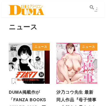
メ
イ
ン
ニュース
コ
ン
テ
ン
ニュース
ニュース
ツ
へ
移
動
DUMA掲載作が
汐乃コウ先生 最新
「FANZA BOOKS
同人作品『母子情事