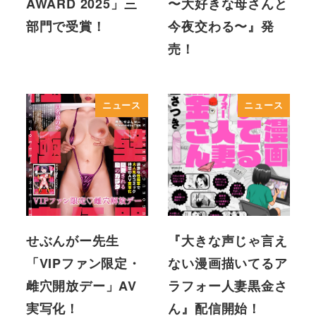
AWARD 2025」三
〜大好きな母さんと
部門で受賞！
今夜交わる〜』発
売！
ニュース
ニュース
せぶんがー先生
『大きな声じゃ言え
「VIPファン限定・
ない漫画描いてるア
雌穴開放デー」AV
ラフォー人妻黒金さ
実写化！
ん』配信開始！