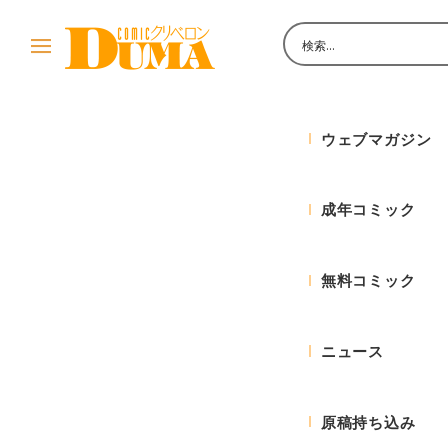
メ
イ
ン
黒石りん
コ
ン
ウェブマガジン
テ
ン
成年コミック
ツ
へ
移
無料コミック
動
ニュース
原稿持ち込み