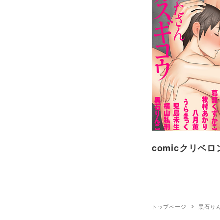
comicクリベロン 
トップページ
黒石り