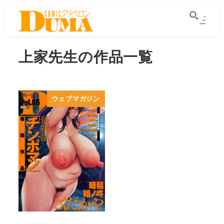
メ
イ
ン
上家先生の作品一覧
コ
ン
テ
ン
ウェブマガジン
ツ
へ
移
動