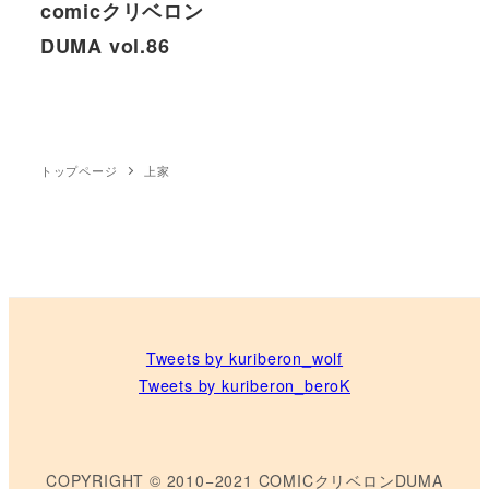
comicクリベロン
DUMA vol.86
トップページ
上家
Tweets by kuriberon_wolf
Tweets by kuriberon_beroK
COPYRIGHT © 2010−2021 COMICクリベロンDUMA