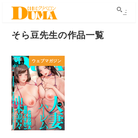
メ
イ
ン
そら豆先生の作品一覧
コ
ン
テ
ン
ウェブマガジン
ツ
へ
移
動