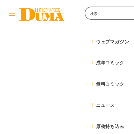
メ
イ
ン
あほすた
コ
ン
ウェブマガジン
テ
ン
成年コミック
ツ
へ
移
無料コミック
動
ニュース
原稿持ち込み