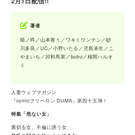
2月1日配信!!
著者
暗ノ吽／山本善々／ワキミウンテン／砂
川多良／UC／小野いたる／児島未生／こ
やまいち／卯和馬実／bubu／桜間ハルオ
ミ
人妻ウェブマガジン
『comicクリベロン DUMA』第四十五弾！
特集「危ない女」
裏切る女、不倫に誘う女、