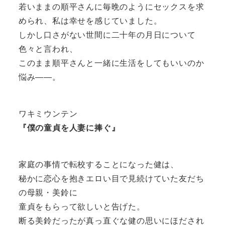
若いままの順平さんに毎晩のようにセックスを求
められ、私は幸せを感じていました。
しかし口さがない世間に二十年の月日について
色々と言われ、
このまま順平さんと一緒に生活をしてもいいのか
悩み――。
ワキミウンテン
『僕の童貞を人妻に捧ぐ』
家庭の事情で転校することになった健は、
秘かに恋心を抱きエロい目で見続けていた友だち
の母親・美鈴に
童貞をもらって欲しいと告げた。
断る美鈴だったが真っ直ぐな健の思いにほだされ