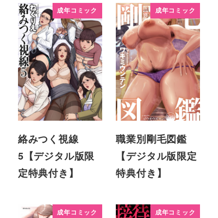
成年コミック
成年コミック
絡みつく視線
職業別剛毛図鑑
5【デジタル版限
【デジタル版限定
定特典付き】
特典付き】
成年コミック
成年コミック