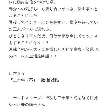
レに励み自信をつけた卓。
春介への気持ちにも折り合いがつき、熟山家へと
戻ることにした。
緊張してインターホンを押すと、帰宅を待ってい
た三人がすぐに現れる。
ひとしきり喜んだ後、何故か家族全員でセックス
をすることになり！？
連載当初から大人気を博したチビで童貞・染尾 卓
のハーレム生活最終話！！
山本善々
『二十年（不）一致 第2話』
コールドスリープに成功し二十年の時を経て目覚
めった夫の順平さん。