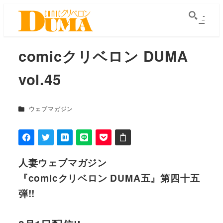
メ
イ
ン
comicクリベロン DUMA
コ
ン
vol.45
テ
ン
ツ
カテゴリー
ウェブマガジン
へ
移
動
人妻ウェブマガジン
『comicクリベロン DUMA五』第四十五
弾!!