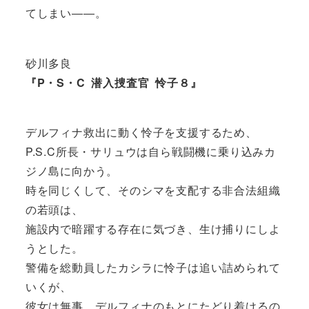
てしまい――。
砂川多良
『P・S・C 潜入捜査官 怜子８』
デルフィナ救出に動く怜子を支援するため、
P.S.C所長・サリュウは自ら戦闘機に乗り込みカ
ジノ島に向かう。
時を同じくして、そのシマを支配する非合法組織
の若頭は、
施設内で暗躍する存在に気づき、生け捕りにしよ
うとした。
警備を総動員したカシラに怜子は追い詰められて
いくが、
彼女は無事、デルフィナのもとにたどり着けるの